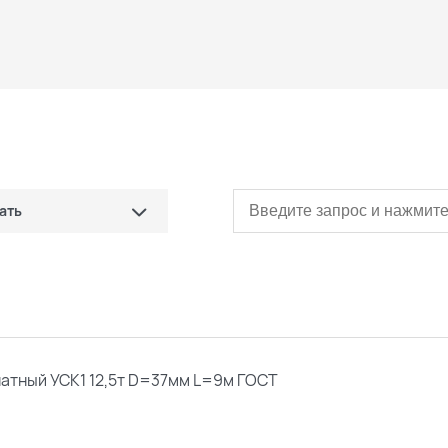
ать
сначала дешевые)
сначала дорогие)
ые
натный УСК1 12,5т D=37мм L=9м ГОСТ
овые