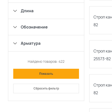
Длина
Строп ка
82
Обозначение
Арматура
Строп ка
25573-82
Найдено товаров:
422
Строп ка
Сбросить фильтр
82