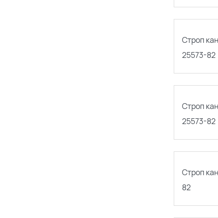
Строп ка
25573-82
Строп ка
25573-82
Строп ка
82
Поиск по каталогу
Поиск по сайту