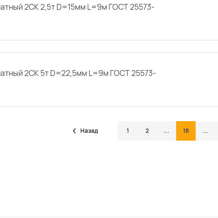
натный 2СК 2,5т D=15мм L=9м ГОСТ 25573-
натный 2СК 5т D=22,5мм L=9м ГОСТ 25573-
Назад
1
2
...
18
...