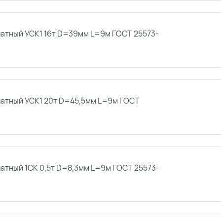
натный УСК1 16т D=39мм L=9м ГОСТ 25573-
натный УСК1 20т D=45,5мм L=9м ГОСТ
натный 1СК 0,5т D=8,3мм L=9м ГОСТ 25573-