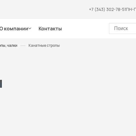
+7 (343) 302-78-51
ПН-П
О компании
Контакты
пы, чалки
Канатные стропы
ы