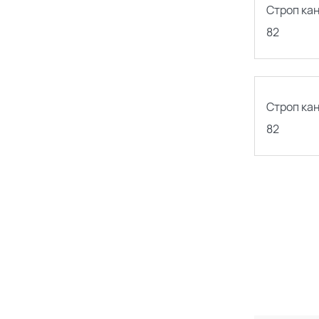
Строп ка
82
Строп ка
82