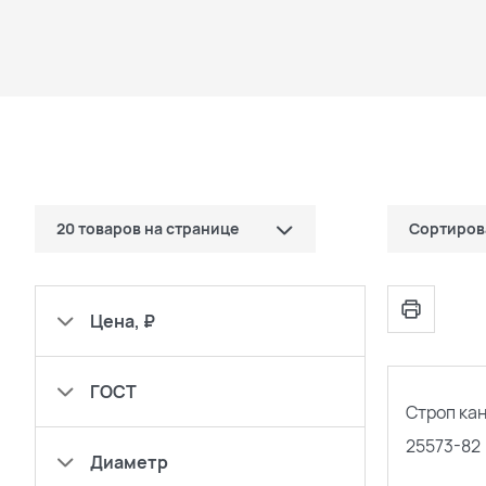
20 товаров на странице
Сортиров
10 товаров
по цене (
Цена, ₽
20 товаров
по цене (
ГОСТ
30 товаров
популярн
Строп ка
25573-82
сначала н
Диаметр