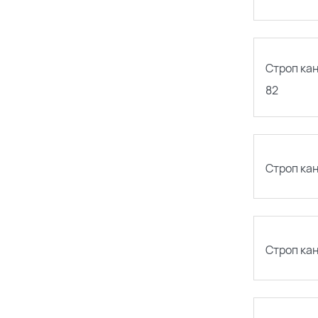
Строп ка
82
Строп ка
Строп ка