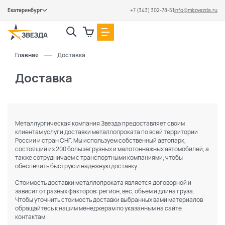
Екатеринбург
+7 (343) 302-78-51
info@mkzvezda.ru
Закрыть
Главная
Доставка
Доставка
Металлургическая компания Звезда предоставляет своим
клиентам услуги доставки металлопроката по всей территории
России и стран СНГ. Мы используем собственный автопарк,
состоящий из 200 большегрузных и малотоннажных автомобилей, а
также сотрудничаем с транспортными компаниями, чтобы
обеспечить быструю и надежную доставку.
Стоимость доставки металлопроката является договорной и
зависит от разных факторов: регион, вес, объем и длина груза.
Чтобы уточнить стоимость доставки выбранных вами материалов
обращайтесь к нашим менеджерам по указанным на сайте
контактам.