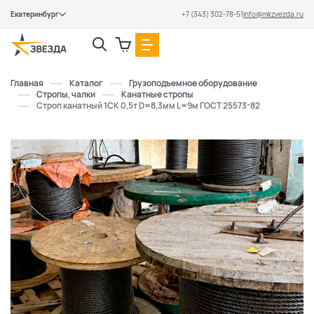
Екатеринбург
+7 (343) 302-78-51
info@mkzvezda.ru
Закрыть
Главная
Каталог
Грузоподъемное оборудование
Стропы, чалки
Канатные стропы
Строп канатный 1СК 0,5т D=8,3мм L=9м ГОСТ 25573-82