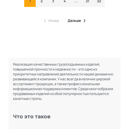
1
2
3
4
...
21
22
Назад
Дальше
Реализация качественных грузоподъемных изделий,
повышенной прочности и надежности – это одно из
приоритетных направлений деятельности нашей динамично
развивающейся компании. У нас всегда в наличии широкий
ассортимент продукции, а также профессиональная
информационная поддержка клиентов. Среди многообразия
продаваемых изделий особой популярностью пользуются
канатные стропы.
Что это такое