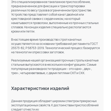
Это специализированное такелажное приспособление,
предназначенное для фиксации и транспортировки
различных по весу грузов в ограниченном пространстве.
Устройство представляет собой канат двойной или
крестовидной свивки с сердечником, на который
наматываются проволоки, выполненные из прочных стальных
сплавов. На концах изделия специально располагаются
крюки или петли.
В настоящее время производство строп канатных
осуществляется на основании требований регламента ГОСТ
25573-82, Р 58753-2019. Технологический процесс базируется
на технологии опрессовки заготовок.
Реализуемые нашей организацией прочные стропы канатные
стальные выпускаются в нескольких конфигурациях. Самые
популярные разновидности продукции – это одно-, двух-,
трех-, четырехветвевые, с двумя петлями СКП и СКК.
Характеристики изделий
Данная продукция обладает широким спектром прекрасных
эксплуатационных свойств. К достоинствам приспособлений
следует отнести их: