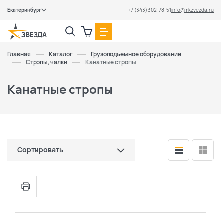
Екатеринбург
+7 (343) 302-78-51
info@mkzvezda.ru
Закрыть
Главная
Каталог
Грузоподъемное оборудование
Стропы, чалки
Канатные стропы
Канатные стропы
Сортировать
по цене (сначала дешевые)
по цене (сначала дорогие)