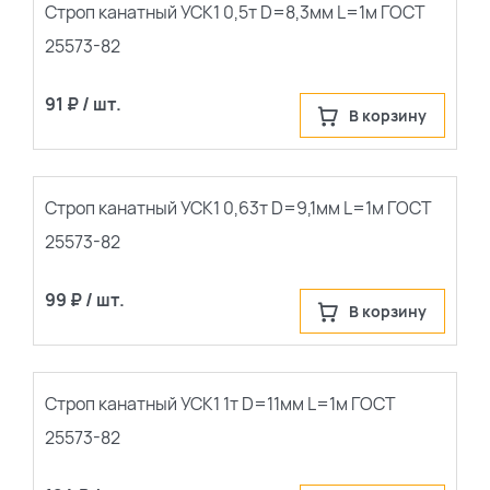
популярные
Строп канатный УСК1 0,5т D=8,3мм L=1м ГОСТ
25573-82
сначала новые
91 ₽ / шт.
В корзину
Строп канатный УСК1 0,63т D=9,1мм L=1м ГОСТ
25573-82
99 ₽ / шт.
В корзину
Строп канатный УСК1 1т D=11мм L=1м ГОСТ
25573-82