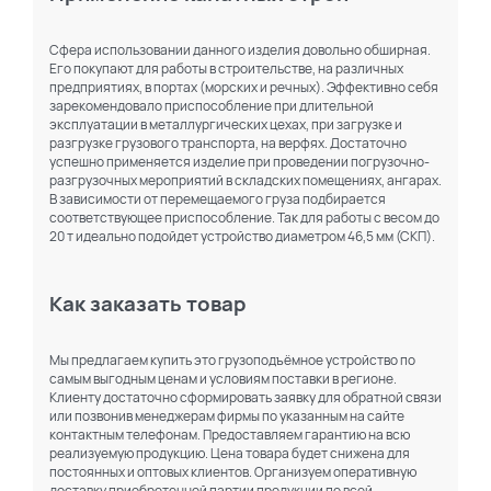
Сфера использовании данного изделия довольно обширная.
Его покупают для работы в строительстве, на различных
предприятиях, в портах (морских и речных). Эффективно себя
зарекомендовало приспособление при длительной
эксплуатации в металлургических цехах, при загрузке и
разгрузке грузового транспорта, на верфях. Достаточно
успешно применяется изделие при проведении погрузочно-
разгрузочных мероприятий в складских помещениях, ангарах.
В зависимости от перемещаемого груза подбирается
соответствующее приспособление. Так для работы с весом до
20 т идеально подойдет устройство диаметром 46,5 мм (СКП).
Как заказать товар
Мы предлагаем купить это грузоподъёмное устройство по
самым выгодным ценам и условиям поставки в регионе.
Клиенту достаточно сформировать заявку для обратной связи
или позвонив менеджерам фирмы по указанным на сайте
контактным телефонам. Предоставляем гарантию на всю
реализуемую продукцию. Цена товара будет снижена для
постоянных и оптовых клиентов. Организуем оперативную
доставку приобретенной партии продукции по всей