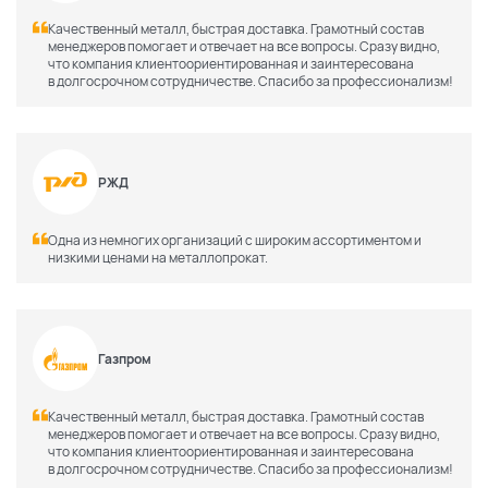
Качественный металл, быстрая доставка. Грамотный состав
менеджеров помогает и отвечает на все вопросы. Сразу видно,
что компания клиентоориентированная и заинтересована
в долгосрочном сотрудничестве. Спасибо за профессионализм!
РЖД
Одна из немногих организаций с широким ассортиментом и
низкими ценами на металлопрокат.
Газпром
Качественный металл, быстрая доставка. Грамотный состав
менеджеров помогает и отвечает на все вопросы. Сразу видно,
что компания клиентоориентированная и заинтересована
в долгосрочном сотрудничестве. Спасибо за профессионализм!