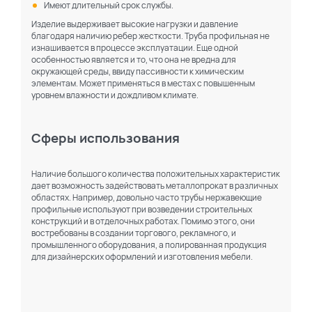
Имеют длительный срок службы.
Изделие выдерживает высокие нагрузки и давление
благодаря наличию ребер жесткости. Труба профильная не
изнашивается в процессе эксплуатации. Еще одной
особенностью является и то, что она не вредна для
окружающей среды, ввиду пассивности к химическим
элементам. Может применяться в местах с повышенным
уровнем влажности и дождливом климате.
Сферы использования
Наличие большого количества положительных характеристик
дает возможность задействовать металлопрокат в различных
областях. Например, довольно часто трубы нержавеющие
профильные используют при возведении строительных
конструкций и в отделочных работах. Помимо этого, они
востребованы в создании торгового, рекламного, и
промышленного оборудования, а полированная продукция
для дизайнерских оформлений и изготовления мебели.