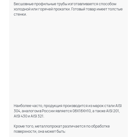
Бесшовные профильные трубы изготавливается способом
холодной или горячей прокатки. Готовый товар имеет толстые
стенки.
Наиболее часто, продукция производится из марок стали AISI
304, аналогом в России является 08Х18ХН10, а также AISI 201,
AISI 430 и AISI 321.
Кроме того, металлопрокат различается по обработке
поверхности, она может быть: