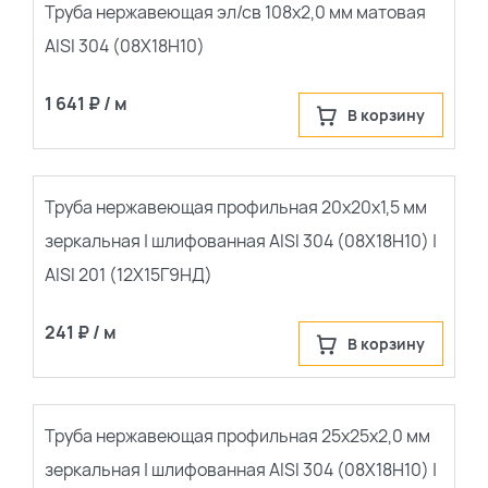
популярные
Труба нержавеющая эл/св 108х2,0 мм матовая
AISI 304 (08Х18Н10)
сначала новые
1 641 ₽ / м
В корзину
Труба нержавеющая профильная 20х20х1,5 мм
зеркальная | шлифованная AISI 304 (08Х18Н10) |
AISI 201 (12Х15Г9НД)
241 ₽ / м
В корзину
Труба нержавеющая профильная 25х25х2,0 мм
зеркальная | шлифованная AISI 304 (08Х18Н10) |