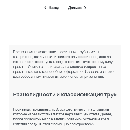
Назад
Дальше
В основном нержавеющие профильные трубы имеют
квадратное, овальное или прямоугольное сечение, иногда,
встречается шестиугольное, относятся к пустотелому виду
проката. Они изготавливаются на специализированных
прокатных станках способом деформации. Изделие является
востребованным и имеет широкий спектр применения.
Разновидности и классификация труб
Производство сварных труб осуществляется из штрипсов,
которые нарезаются из листов нержавеющей стали. Далее,
после обработки на специализированной установке края
изделия соединяются с помощью электросварки.