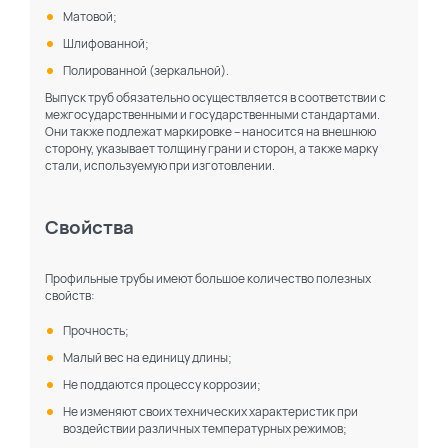
Матовой;
Шлифованной;
Полированной (зеркальной).
Выпуск труб обязательно осуществляется в соответствии с
межгосударственными и государственными стандартами.
Они также подлежат маркировке – наносится на внешнюю
сторону, указывает толщину грани и сторон, а также марку
стали, используемую при изготовлении.
Свойства
Профильные трубы имеют большое количество полезных
свойств:
Прочность;
Малый вес на единицу длины;
Не поддаются процессу коррозии;
Не изменяют своих технических характеристик при
воздействии различных температурных режимов;