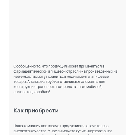
Особо ценно то, что продукция может применяться в
фармацевтической и пищевой отрасли – в произведенных из
нее емкостях могут храниться медикаменты и пищевые
товары. А также из труб изготавливают элементы для
конструкции транспортных средств – автомобилей,
самолетов, кораблей.
Как приобрести
Наша компания поставляет продукцию исключительно
высокого качества. У нас вы можете купить нержавеющие