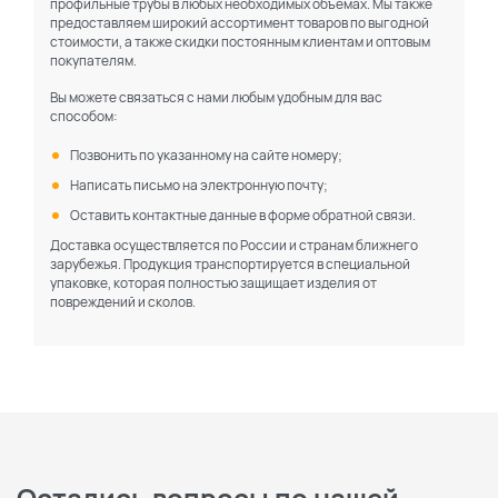
профильные трубы в любых необходимых объемах. Мы также
предоставляем широкий ассортимент товаров по выгодной
стоимости, а также скидки постоянным клиентам и оптовым
покупателям.
Вы можете связаться с нами любым удобным для вас
способом:
Позвонить по указанному на сайте номеру;
Написать письмо на электронную почту;
Оставить контактные данные в форме обратной связи.
Доставка осуществляется по России и странам ближнего
зарубежья. Продукция транспортируется в специальной
упаковке, которая полностью защищает изделия от
повреждений и сколов.
Остались вопросы по нашей