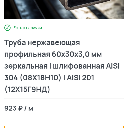
Есть в наличии
Труба нержавеющая
профильная 60х30х3,0 мм
зеркальная | шлифованная AISI
304 (08Х18Н10) | AISI 201
(12Х15Г9НД)
923 ₽ / м