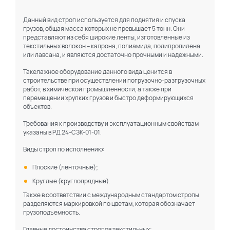
Данный вид строп используется для поднятия и спуска
грузов, общая масса которых не превышает 5 тонн. Они
представляют из себя широкие ленты, изготовленные из
текстильных волокон – капрона, полиамида, полипропилена
или лавсана, и являются достаточно прочными и надежными.
Такелажное оборудование данного вида ценится в
строительстве при осуществлении погрузочно-разгрузочных
работ, в химической промышленности, а также при
перемещении хрупких грузов и быстро деформирующихся
объектов.
Требования к производству и эксплуатационным свойствам
указаны в РД 24-СЗК-01-01.
Виды строп по исполнению:
Плоские (ленточные);
Круглые (круглопрядные).
Также в соответствии с международным стандартом стропы
разделяются маркировкой по цветам, которая обозначает
грузоподъемность.
Главные достоинства стропов текстильных: