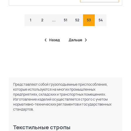
1
2
...
51
52
53
54
Назад
Дальше
Представляют собой грузоподъемные приспособления,
которые используются на многих промышленных
предприятиях, складских и транспортных помещениях.
Изготовление изделий осуществляется строго с учетом
нормативно-технических регламентов и государственных
стандартов.
Текстильные стропы