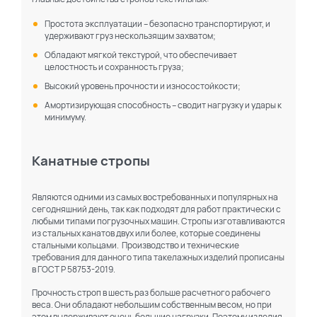
Простота эксплуатации – безопасно транспортируют, и
удерживают груз нескользящим захватом;
Обладают мягкой текстурой, что обеспечивает
целостность и сохранность груза;
Высокий уровень прочности и износостойкости;
Амортизирующая способность – сводит нагрузку и удары к
минимуму.
Канатные стропы
Являются одними из самых востребованных и популярных на
сегодняшний день, так как подходят для работ практически с
любыми типами погрузочных машин. Стропы изготавливаются
из стальных канатов двух или более, которые соединены
стальными кольцами. Производство и технические
требования для данного типа такелажных изделий прописаны
в ГОСТ Р 58753-2019.
Прочность строп в шесть раз больше расчетного рабочего
веса. Они обладают небольшим собственным весом, но при
этом выдерживают очень большие нагрузки. Поэтому изделия