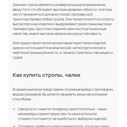
Данные стропы являются универсальными в применении,
ввиду того что обладают высоким уровнем гибкости, поэтому
могут применяться для всех типов строповки для
транспортировки любых грузов. Они также относятся к классу
высокопрочных изделий и выдерживают даже самые высокие
температуры, при этом сохраняя свои эксплуатационные
свойства, имеют высокую механическую устойчивость.
Благодаря своим техническим характеристикам изделия
широко используются в химической, металлургической и
нефтяной промышленности, а также в строительстве машин и
судов.
Как купить стропы, чалки
В нашей компании представлен огромный выбор стропов всех
видов и размеров. Вы можете оформить заказ несколькими
способами:
Связаться с нами по телефону самостоятельно – наши
менеджеры сориентируют вас по окончательной
стоимости и помогут не ошибиться с выбором изделий;
Отправить заявку по электронной почте, тогда мы сами с