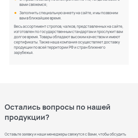
вами свяжемся;
Заполнить специальную анкету на сайте, и мы позвоним
вам в ближайшее время.
Весь ассортимент стропов, чалков, представленных на сайте,
изготовлен по государственным стандартам и прослужит вам
долгое время. Товары обладают высоким качеством и имеют
сертификаты. Также наша компания осуществляет доставку
продукции по всей территории РФ и стран ближнего
зарубежья.
Остались вопросы по нашей
продукции?
Оставьте заявку и наши менеджеры свяжутся с Вами, чтобы обсудить