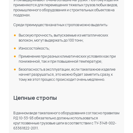
применяются для перемещения тяжелых грузов любых видов,
промышленного оборудования и строительных объектов на
поддонах.
Среди преимуществ канатных стропов можно выделить:
Высокую прочность, выпускаемые из металлических
волокон, могут выдержать до 100 тонн;
Износостойкость;
Применение при разных климатических условиях как при
пониженной, так и при повышенной температуре;
Безопасность в эксплуатации, если такелажное изделие
начнет разрушаться, это можно будет заметить сразу, к
тому же этот процесс происходит очень медленно.
Цепные стропы
В данном виде такелажного оборудования согласно правилам
РД 10-33-93 обязательно должны использоваться
круглозвенные грузовые цепи в соответствии с ТУ-3148-002-
63361822-2011.