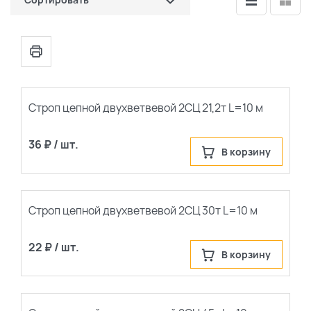
по цене (сначала дешевые)
по цене (сначала дорогие)
популярные
Строп цепной двухветвевой 2СЦ 21,2т L=10 м
сначала новые
36 ₽ / шт.
В корзину
Строп цепной двухветвевой 2СЦ 30т L=10 м
22 ₽ / шт.
В корзину