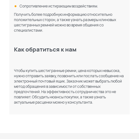
Сопротивление истирающим воздействиям.
Получить более подробную информацию относительно
положительных сторон, а также узнать размеры клиновых
шестигранных ремней можно во время общения со
специалистами.
Как обратиться к нам
Чтобы купить шестигранные ремни, цена которых невысока,
нужно отправить заявку, позвонить или послать сообщение на
электронный почтовый ящик. Заказчик может выбрать любой
метод обращения в зависимости от собственных
предпочтений. На эффективность сотрудничества это не
повлияет. Обсудить нюансы покупки, а также узнать
актуальные расценки можно у консультанта.