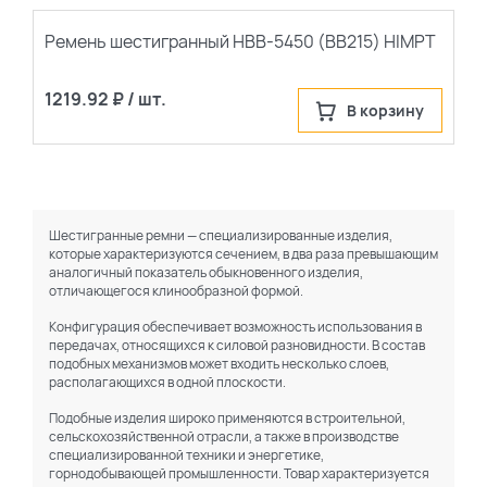
Ремень шестигранный НВВ-5450 (BB215) HIMPT
1219.92 ₽ / шт.
В корзину
Шестигранные ремни — специализированные изделия,
которые характеризуются сечением, в два раза превышающим
аналогичный показатель обыкновенного изделия,
отличающегося клинообразной формой.
Конфигурация обеспечивает возможность использования в
передачах, относящихся к силовой разновидности. В состав
подобных механизмов может входить несколько слоев,
располагающихся в одной плоскости.
Подобные изделия широко применяются в строительной,
сельскохозяйственной отрасли, а также в производстве
специализированной техники и энергетике,
горнодобывающей промышленности. Товар характеризуется