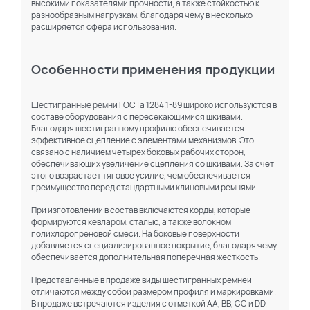
высокими показателями прочности, а также стойкостью к
разнообразным нагрузкам, благодаря чему в несколько
расширяется сфера использования.
Особенности применения продукции
Шестигранные ремни ГОСТа 1284.1-89 широко используются в
составе оборудования с пересекающимися шкивами.
Благодаря шестигранному профилю обеспечивается
эффективное сцепление с элементами механизмов. Это
связано с наличием четырех боковых рабочих сторон,
обеспечивающих увеличение сцепления со шкивами. За счет
этого возрастает тяговое усилие, чем обеспечивается
преимущество перед стандартными клиновыми ремнями.
При изготовлении в состав включаются корды, которые
формируются кевларом, сталью, а также волокном
полихлоропреновой смеси. На боковые поверхности
добавляется специализированное покрытие, благодаря чему
обеспечивается дополнительная поперечная жесткость.
Представленные в продаже виды шестигранных ремней
отличаются между собой размером профиля и маркировками.
В продаже встречаются изделия с отметкой AA, BB, CC и DD.