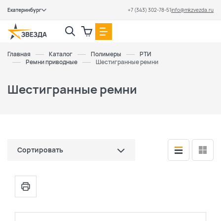
Екатеринбург
+7 (343) 302-78-51
info@mkzvezda.ru
Закрыть
Главная
Каталог
Полимеры
РТИ
Ремни приводные
Шестигранные ремни
Шестигранные ремни
Сортировать
по цене (сначала дешевые)
по цене (сначала дорогие)