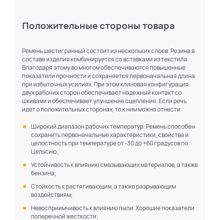
Положительные стороны товара
Ремень шестигранный состоит из нескольких слоев. Резина в
составе изделия комбинируется со вставками из текстиля.
Благодаря этому во многом обеспечиваются повышенные
показатели прочности и сохраняется первоначальная длина
при избыточных усилиях. При этом клиновая конфигурация
двух рабочих сторон обеспечивает надежный контакт со
шкивами и обеспечивает улучшение сцепления. Если речь
идет о положительных сторонах, то к ним можно отнести:
Широкий диапазон рабочих температур. Ремень способен
сохранить первоначальные характеристики, свойства и
целостность при температуре от -30 до +60 градусов по
Цельсию;
Устойчивость к влиянию смазывающих материалов, а также
бензина;
Стойкость к растягивающим, а также разрывающим
воздействиям;
По каталогу
По сайту
Невосприимчивость к влиянию пыли. Хорошие показатели
поперечной жесткости;