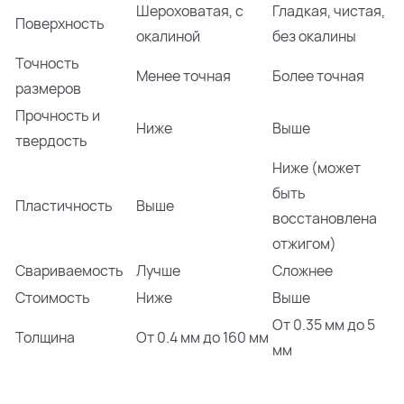
Шероховатая, с
Гладкая, чистая,
Поверхность
окалиной
без окалины
Точность
Менее точная
Более точная
размеров
Прочность и
Ниже
Выше
твердость
Ниже (может
быть
Пластичность
Выше
восстановлена
отжигом)
Свариваемость
Лучше
Сложнее
По каталогу
По сайту
Стоимость
Ниже
Выше
От 0.35 мм до 5
Толщина
От 0.4 мм до 160 мм
мм