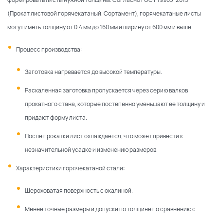
(Прокат листовой горячекатаный. Сортамент), горячекатаные листы
могут иметь толщину от 0.4 мм до 160 мм и ширину от 600 мм и выше.
Процесс производства:
Заготовка нагревается до высокой температуры.
Раскаленная заготовка пропускается через серию валков
прокатного стана, которые постепенно уменьшают ее толщину и
придают форму листа.
После прокатки лист охлаждается, что может привести к
незначительной усадке и изменению размеров.
Характеристики горячекатаной стали:
Шероховатая поверхность с окалиной.
Менее точные размеры и допуски по толщине по сравнению с