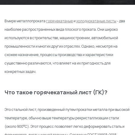
В мире металлопроката
горячекатаные
и
холоднокатаные листы
- два
наиболее распространенных вида плоского проката. Они широко
используются в строительстве, машиностроении, автомобильной
промышленности и многих других отраслях. Однако, несмотря на
схожее назначение, процессы производства и характеристики
существенно различаются, что влияет на их пригодность для
конкретных задач.
Что такое горячекатаный лист (ГК)?
Это стальной лист, произведенный путем прокатки металла при высокой
температуре, обычно выше температуры рекристаллизации стали
(около 900°C). Этот процесс позволяет легко деформировать сталь и
формировать листы нужной толщины. Согласно ГОСТ 19903-2015