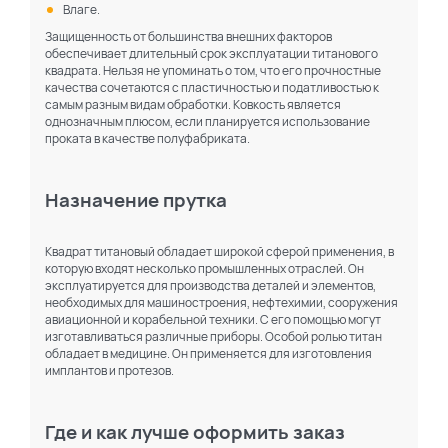
Влаге.
Защищенность от большинства внешних факторов
обеспечивает длительный срок эксплуатации титанового
квадрата. Нельзя не упоминать о том, что его прочностные
качества сочетаются с пластичностью и податливостью к
самым разным видам обработки. Ковкость является
однозначным плюсом, если планируется использование
проката в качестве полуфабриката.
Назначение прутка
Квадрат титановый обладает широкой сферой применения, в
которую входят несколько промышленных отраслей. Он
эксплуатируется для производства деталей и элементов,
необходимых для машиностроения, нефтехимии, сооружения
авиационной и корабельной техники. С его помощью могут
изготавливаться различные приборы. Особой ролью титан
обладает в медицине. Он применяется для изготовления
имплантов и протезов.
Где и как лучше оформить заказ