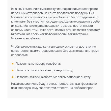
В нашей компании вы можете купить сортовой металлопрокат
из разных материалов. На сайте предложена продукция из
богатого ассортимента в любых объемах. Мы сотрудничаем с
клиентами без участия посредников. Цена не содержит в себе
их долю. Мы также рады предложить скидки постоянным и
оптовым клиентам. Наша организация осуществляет доставку
в кратчайшие сроки как по всей России, так и в страны
ближнего зарубежья.
Чтобы заключить сделку на выгодных условиях, достаточно
связаться с нашим отделом продаж. Это можно сделать тремя
способами:
Позвонить по номеру телефона;
Написать письмо на электронную почту;
Оставить заявку на обратную связь, заполнив анкету.
Наши специалисты будут готовы предоставить информацию
по интересующему вас товару и ответить на любой вопрос.