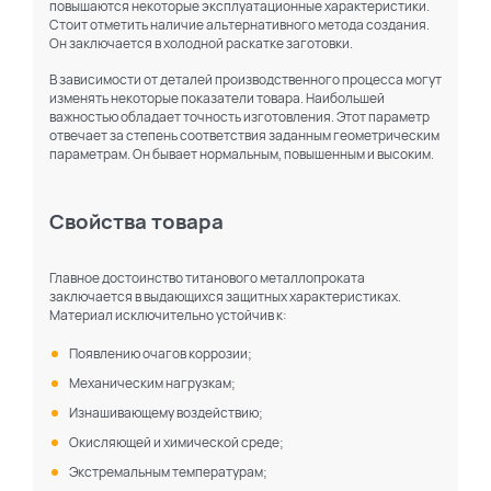
повышаются некоторые эксплуатационные характеристики.
Стоит отметить наличие альтернативного метода создания.
Он заключается в холодной раскатке заготовки.
В зависимости от деталей производственного процесса могут
изменять некоторые показатели товара. Наибольшей
важностью обладает точность изготовления. Этот параметр
отвечает за степень соответствия заданным геометрическим
параметрам. Он бывает нормальным, повышенным и высоким.
Свойства товара
Главное достоинство титанового металлопроката
заключается в выдающихся защитных характеристиках.
Материал исключительно устойчив к:
Появлению очагов коррозии;
Механическим нагрузкам;
Изнашивающему воздействию;
Окисляющей и химической среде;
Экстремальным температурам;