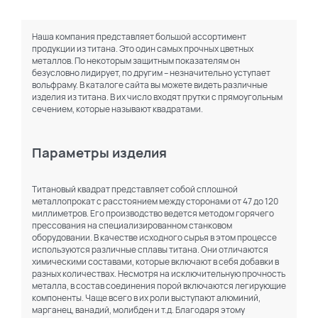
Наша компания представляет большой ассортимент
продукции из титана. Это один самых прочных цветных
металлов. По некоторым защитным показателям он
безусловно лидирует, по другим – незначительно уступает
вольфраму. В каталоге сайта вы можете видеть различные
изделия из титана. В их число входят прутки с прямоугольным
сечением, которые называют квадратами.
Параметры изделия
Титановый квадрат представляет собой сплошной
металлопрокат с расстоянием между сторонами от 47 до 120
миллиметров. Его производство ведется методом горячего
прессования на специализированном станковом
оборудовании. В качестве исходного сырья в этом процессе
используются различные сплавы титана. Они отличаются
химическими составами, которые включают в себя добавки в
разных количествах. Несмотря на исключительную прочность
металла, в состав соединения порой включаются легирующие
компоненты. Чаще всего в их роли выступают алюминий,
марганец, ванадий, молибден и т.д. Благодаря этому