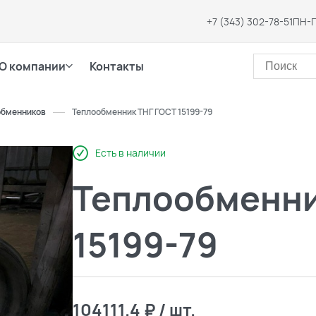
+7 (343) 302-78-51
ПН-П
О компании
Контакты
обменников
Теплообменник ТНГ ГОСТ 15199-79
Есть в наличии
Теплообменни
15199-79
104111.4 ₽ / шт.