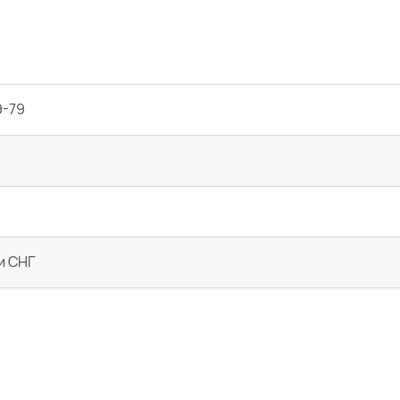
9-79
и СНГ