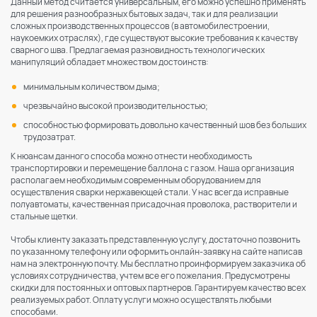
Данный метод считается универсальным, его можно успешно применять
для решения разнообразных бытовых задач, так и для реализации
сложных производственных процессов (в автомобилестроении,
наукоемких отраслях), где существуют высокие требования к качеству
сварного шва. Предлагаемая разновидность технологических
манипуляций обладает множеством достоинств:
минимальным количеством дыма;
чрезвычайно высокой производительностью;
способностью формировать довольно качественный шов без больших
трудозатрат.
К нюансам данного способа можно отнести необходимость
транспортировки и перемещение баллона с газом. Наша организация
располагаем необходимым современным оборудованием для
осуществления сварки нержавеющей стали. У нас всегда исправные
полуавтоматы, качественная присадочная проволока, растворители и
стальные щетки.
Чтобы клиенту заказать представленную услугу, достаточно позвонить
по указанному телефону или оформить онлайн-заявку на сайте написав
нам на электронную почту. Мы бесплатно проинформируем заказчика об
условиях сотрудничества, учтем все его пожелания. Предусмотрены
скидки для постоянных и оптовых партнеров. Гарантируем качество всех
реализуемых работ. Оплату услуги можно осуществлять любыми
способами.