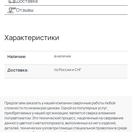
Доставка
Отзывы
Характеристики
Наличие:
в наличии
Доставка:
по России и СНГ
Предлагаем заказать у нашей компании сварочные работы любой
сложности по низким расценкам. Одной из популярных услуг,
приобретаемых у нашей организации, является сварка алюминия
полуавтоматом. Это технический процесс, нацеленный на сваривание
данного цветного металлопроката, выполненных из него изделий,
деталей, технических узлов при помощи специальной проволоки в среде