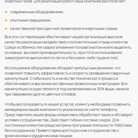
инертных газов. Для реализации работ наша компания располагает:
современным оборудованием;
опытными сварщиками;
качественной присадочной проволокой и инертными газами.
Все эти составляющие обеспечивают нашей организации высокое
качество реализации воздействий и положительные отзывы клиентов.
Среди особенностей сварки алюминия полуавтоматом можно выделить
основные: высокая производительность, простота использования
(мероприятия выполняются легко и без каких-либо трудностей).
Используемое оборудование обладает импульсным режимом, что
позволяет повысить эффективность и скорость проведения сварочных
манипуляций. Стабильность и качество технического процесса
обеспечивается высококачественным проволочным электродом. Все
манипуляции осуществляются под напряжением на 30% выше, нежели
при сваривании других цветных сплавов.
Чтобы воспользоваться нашей услугой, клиенту необходимо позвонить
менеджерам нашей компании по указанному на сайте телефону.
Представители нашей фирмы оперативно обработают заказ и обговорят
условия сотрудничества. Действует гибкая система скидок. Для
постоянных клиентов предусмотрена программа лояльности. Работаем
без посредников. Приветствуем долгосрочное сотрудничество с
физическими и юридическими лицами.