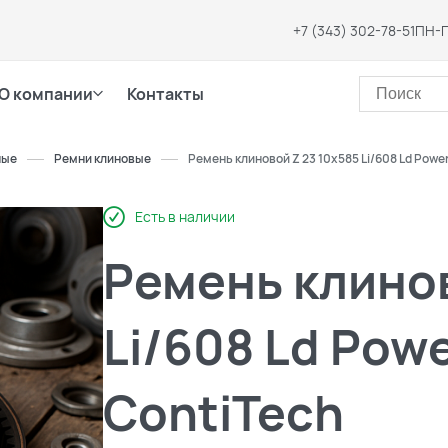
+7 (343) 302-78-51
ПН-П
О компании
Контакты
ные
Ремни клиновые
Ремень клиновой Z 23 10x585 Li/608 Ld Powe
Есть в наличии
Ремень клинов
Li/608 Ld Pow
ContiTech