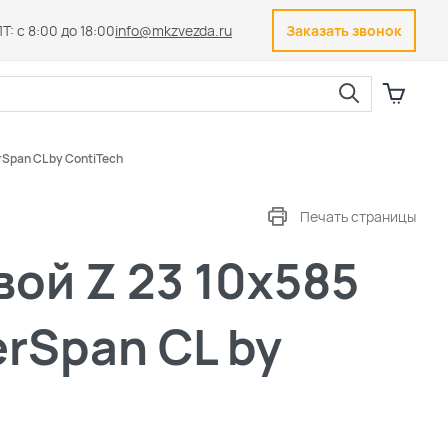
Т: с 8:00 до 18:00
info@mkzvezda.ru
Заказать звонок
Закрыть
rSpan CL by ContiTech
Печать страницы
ой Z 23 10x585
erSpan CL by