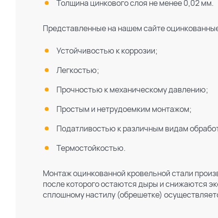
Толщина цинкового слоя не менее 0,02 мм.
Поиск по каталогу
Поиск по сайту
Представленные на нашем сайте оцинкованные
Устойчивостью к коррозии;
Легкостью;
Прочностью к механическому давлению;
Простым и нетрудоемким монтажом;
Податливостью к различным видам обрабо
Термостойкостью.
Монтаж оцинкованной кровельной стали произ
после которого остаются дыры и снижаются э
сплошному настилу (обрешетке) осуществляетс