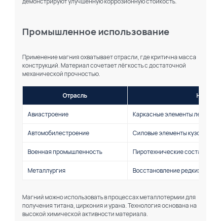
демонстрируют улучшенную коррозионную стойкость.
Промышленное использование
Применение магния охватывает отрасли, где критична масса
конструкций. Материал сочетает лёгкость с достаточной
механической прочностью.
Отрасль
Назначе
Авиастроение
Каркасные элементы летатель
Автомобилестроение
Силовые элементы кузовов
Военная промышленность
Пиротехнические составы
Металлургия
Восстановление редких метал
Магний можно использовать в процессах металлотермии для
получения титана, циркония и урана. Технология основана на
высокой химической активности материала.