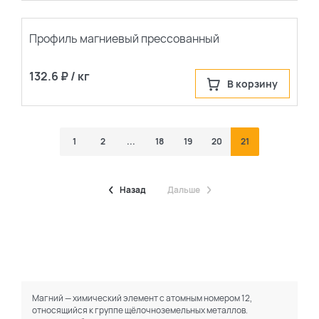
Профиль магниевый прессованный
132.6 ₽ / кг
В корзину
1
2
...
18
19
20
21
Назад
Дальше
Магний — химический элемент с атомным номером 12,
относящийся к группе щёлочноземельных металлов.