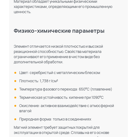
Материал обладает уникальными физическими
характеристиками, определяющими его промышленную
ценность.
Физико-химические параметры
По каталогу
По сайту
Элемент отличается низкой плотностью и высокой
реакционной способностью. Свойства материала
ограничивают его применение в чистом виде без
дополнительной обработки.
Цвет: серебристый с металлическим блеском
Плотность: 1,738 г/см³
Температура фазового перехода: 650°C (плавление)
Термическая устойчивость: кипение при 1090°C
Окисление: активное взаимодействие с атмосферной
влагой
Природная форма: только в соединениях
Магний элемент требует защитных покрытий для
эксплуатации в открытой среде. Сплавы на его основе