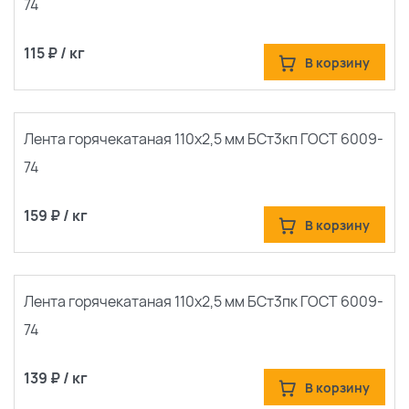
74
115 ₽ / кг
В корзину
Лента горячекатаная 110х2,5 мм БСт3кп ГОСТ 6009-
По каталогу
По сайту
74
159 ₽ / кг
В корзину
Лента горячекатаная 110х2,5 мм БСт3пк ГОСТ 6009-
74
139 ₽ / кг
В корзину