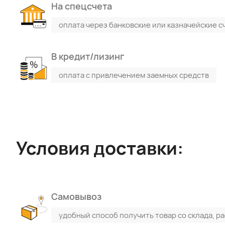
На спецсчета
оплата через банковские или казначейские с
В кредит/лизинг
оплата с привлечением заемных средств
Условия доставки:
Самовывоз
Поиск по каталогу
Поиск по сайту
удобный способ получить товар со склада, р