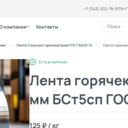
+7 (343) 302-78-51
ПН-П
О компании
Контакты
ьная
Лента стальная горячекатаная ГОСТ 6009-74
Лента горячек
Есть в наличии
Лента горячек
мм БСт5сп ГО
125 ₽ / кг