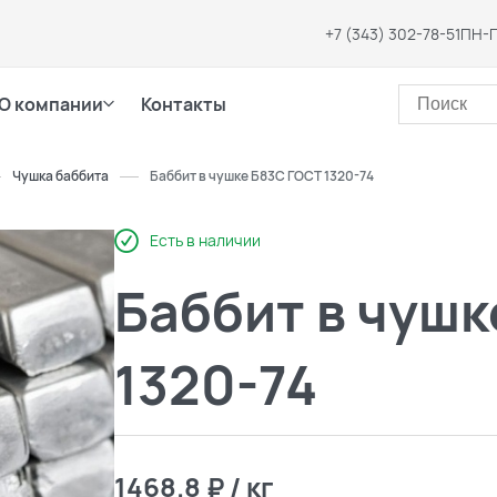
+7 (343) 302-78-51
ПН-П
О компании
Контакты
Чушка баббита
Баббит в чушке Б83С ГОСТ 1320-74
Есть в наличии
Баббит в чушк
1320-74
1468.8 ₽ / кг