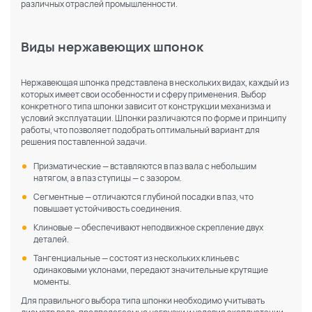
различных отраслей промышленности.
Виды нержавеющих шпонок
Нержавеющая шпонка представлена в нескольких видах, каждый из
которых имеет свои особенности и сферу применения. Выбор
конкретного типа шпонки зависит от конструкции механизма и
условий эксплуатации. Шпонки различаются по форме и принципу
работы, что позволяет подобрать оптимальный вариант для
решения поставленной задачи.
Призматические — вставляются в паз вала с небольшим
натягом, а в паз ступицы — с зазором.
Сегментные — отличаются глубиной посадки в паз, что
повышает устойчивость соединения.
Клиновые — обеспечивают неподвижное скрепление двух
деталей.
Тангенциальные — состоят из нескольких клиньев с
одинаковыми уклонами, передают значительные крутящие
моменты.
Для правильного выбора типа шпонки необходимо учитывать