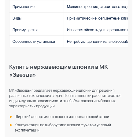
Применение
Машиностроение, строительство, мебел
По каталогу
По сайту
Виды
Призматические, сегментные, клиновы
Преимущества
Износостойкость, универсальность, до
Особенности установки
Не требуют дополнительной обработки,
Купить нержавеющие шпонки в МК
«Звезда»
МК «Звезда» предлагает нержавеющие шпонки для решения
различных технических задач. Цена на шпонки рассчитывается
индивидуально в зависимости от объёма заказа и выбранных
характеристик продукции.
Широкий ассортимент шпонок из нержавеющей стали.
Консультации по выбору типа шпонки с учётом условий
эксплуатации.