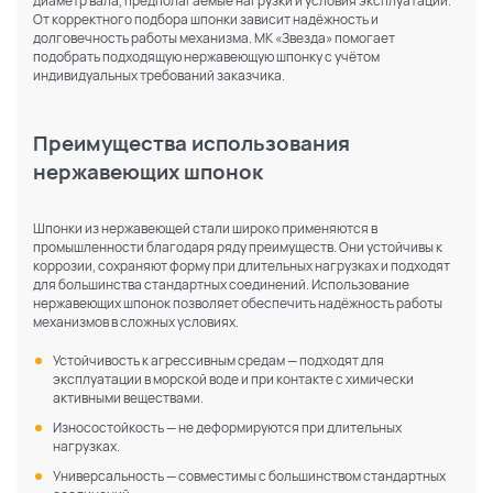
диаметр вала, предполагаемые нагрузки и условия эксплуатации.
От корректного подбора шпонки зависит надёжность и
долговечность работы механизма. МК «Звезда» помогает
подобрать подходящую нержавеющую шпонку с учётом
индивидуальных требований заказчика.
Преимущества использования
нержавеющих шпонок
Шпонки из нержавеющей стали широко применяются в
промышленности благодаря ряду преимуществ. Они устойчивы к
коррозии, сохраняют форму при длительных нагрузках и подходят
для большинства стандартных соединений. Использование
нержавеющих шпонок позволяет обеспечить надёжность работы
механизмов в сложных условиях.
Устойчивость к агрессивным средам — подходят для
эксплуатации в морской воде и при контакте с химически
активными веществами.
Износостойкость — не деформируются при длительных
нагрузках.
Универсальность — совместимы с большинством стандартных